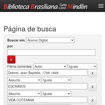
Skip
navigation
Página de busca
Buscar em:
por
Filtros correntes: