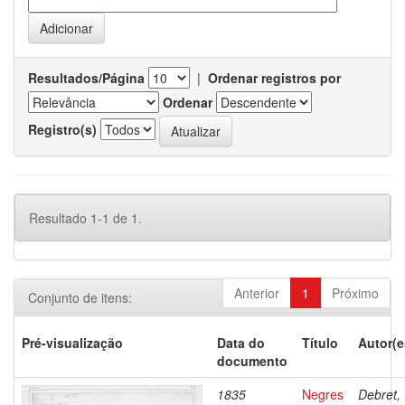
Resultados/Página
|
Ordenar registros por
Ordenar
Registro(s)
Resultado 1-1 de 1.
Anterior
1
Próximo
Conjunto de itens:
Pré-visualização
Data do
Título
Autor(e
documento
1835
Negres
Debret,