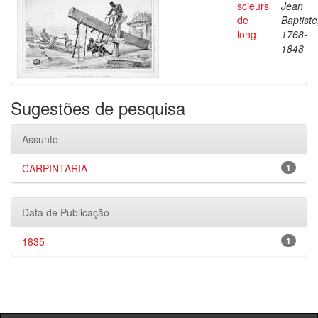
scieurs
Jean
de
Baptiste
long
1768-
1848
Sugestões de pesquisa
Assunto
CARPINTARIA
1
Data de Publicação
1835
1