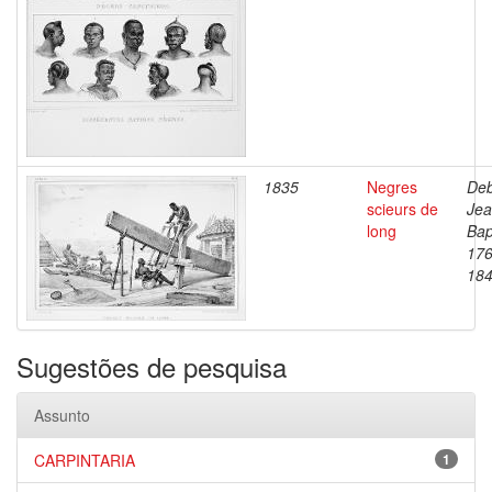
1835
Negres
Deb
scieurs de
Je
long
Bap
176
18
Sugestões de pesquisa
Assunto
CARPINTARIA
1