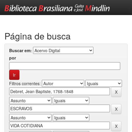
Skip
navigation
Página de busca
Buscar em:
por
Filtros correntes: