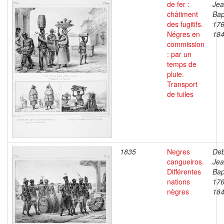
de fer :
Je
châtiment
Bap
des fugitifs.
176
Négres en
18
commission
: par un
temps de
pluie.
Transport
de tuiles
1835
Negres
Deb
cangueiros.
Je
Différentes
Bap
nations
176
nègres
18