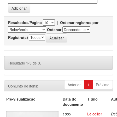
Resultados/Página
|
Ordenar registros por
Ordenar
Registro(s)
Resultado 1-3 de 3.
Anterior
1
Próximo
Conjunto de itens:
Pré-visualização
Data do
Título
Aut
documento
1835
Le collier
Deb