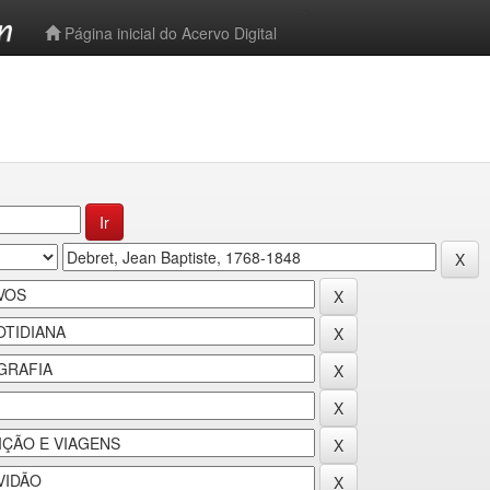
-->
Página inicial do Acervo Digital