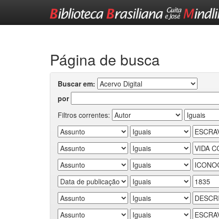
Skip
navigation
Página de busca
Buscar em:
por
Filtros correntes: