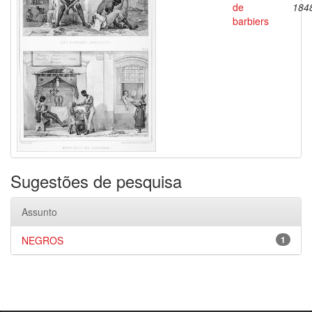
de
184
barbiers
Sugestões de pesquisa
Assunto
NEGROS
1