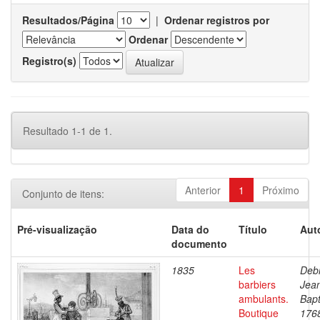
Resultados/Página
|
Ordenar registros por
Ordenar
Registro(s)
Resultado 1-1 de 1.
Anterior
1
Próximo
Conjunto de itens:
Pré-visualização
Data do
Título
Aut
documento
1835
Les
Debr
barbiers
Jea
ambulants.
Bapt
Boutique
176