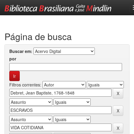
Skip
navigation
Página de busca
Buscar em:
por
Filtros correntes: