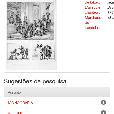
de tabac.
Jea
L'aveugle
Bapt
chanteur.
176
Marchande
184
de
pandelos
Sugestões de pesquisa
Assunto
ICONOGRAFIA
1
NEGROS
1