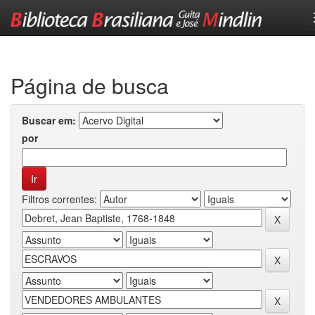
Skip
navigation
Página de busca
Buscar em:
por
Filtros correntes: