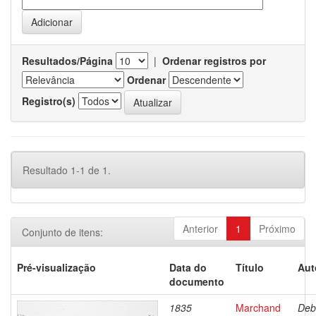
Resultados/Página
|
Ordenar registros por
Ordenar
Registro(s)
Resultado 1-1 de 1.
Anterior
1
Próximo
Conjunto de itens:
Pré-visualização
Data do
Título
Aut
documento
1835
Marchand
Deb