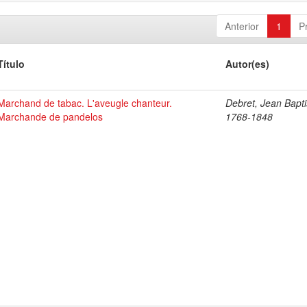
Anterior
1
P
Título
Autor(es)
Marchand de tabac. L'aveugle chanteur.
Debret, Jean Bapti
Marchande de pandelos
1768-1848