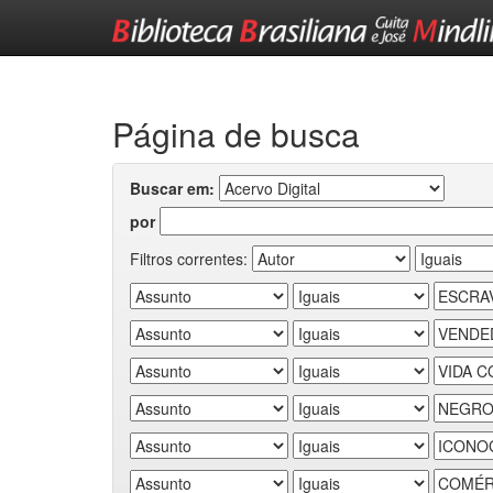
Skip
navigation
Página de busca
Buscar em:
por
Filtros correntes: