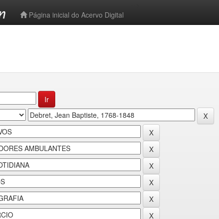
-->
Página inicial do Acervo Digital