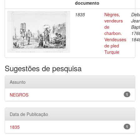
documento
1835
Nègres,
Debr
vendeurs
Jea
de
Bapt
charbon.
176
Vendeuses
184
de pled
Turquie
Sugestões de pesquisa
Assunto
NEGROS
1
Data de Publicação
1835
1