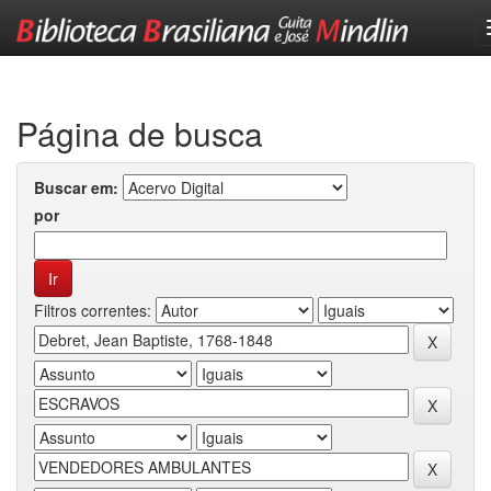
Skip
navigation
Página de busca
Buscar em:
por
Filtros correntes: