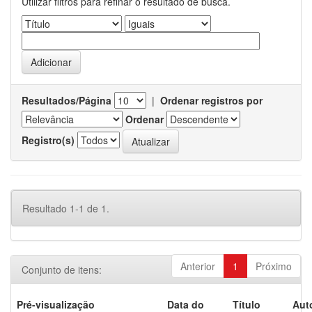
Utilizar filtros para refinar o resultado de busca.
Resultados/Página
|
Ordenar registros por
Ordenar
Registro(s)
Resultado 1-1 de 1.
Anterior
1
Próximo
Conjunto de itens:
Pré-visualização
Data do
Título
Aut