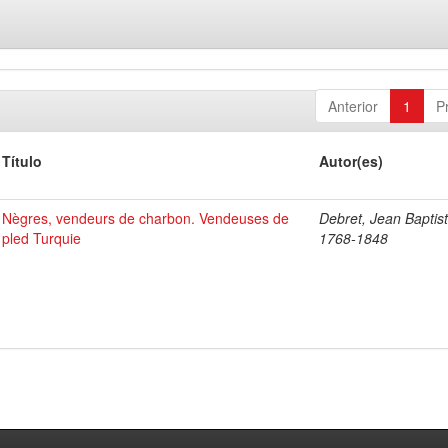
Anterior
1
P
Título
Autor(es)
Nègres, vendeurs de charbon. Vendeuses de
Debret, Jean Baptist
pled Turquie
1768-1848