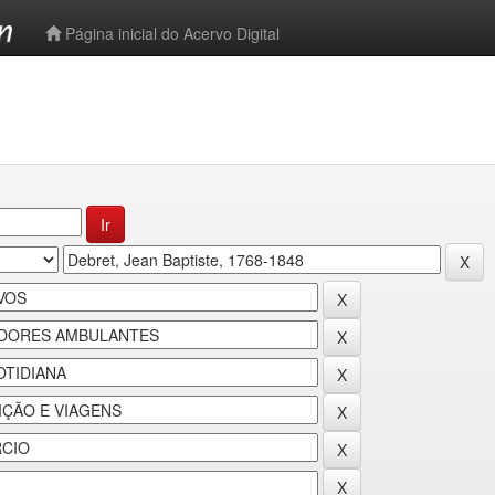
-->
Página inicial do Acervo Digital