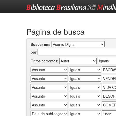
Skip
navigation
Página de busca
Buscar em:
por
Filtros correntes: