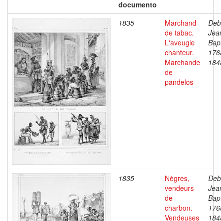
documento
1835
Marchand
Deb
de tabac.
Jea
L'aveugle
Bapt
chanteur.
176
Marchande
184
de
pandelos
1835
Nègres,
Deb
vendeurs
Jea
de
Bapt
charbon.
176
Vendeuses
184