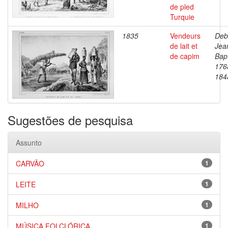
de pled
Turquie
1835
Vendeurs
Deb
de lait et
Jea
de capim
Bapt
176
184
Sugestões de pesquisa
Assunto
CARVÃO
1
LEITE
1
MILHO
1
MÚSICA FOLCLÓRICA
1