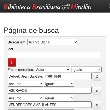
Skip
navigation
Página de busca
Buscar em:
por
Filtros correntes: