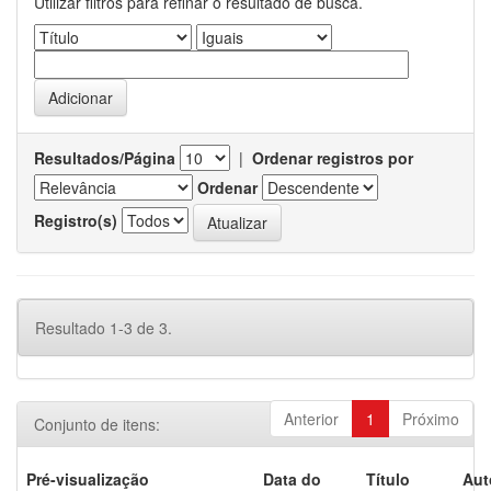
Utilizar filtros para refinar o resultado de busca.
Resultados/Página
|
Ordenar registros por
Ordenar
Registro(s)
Resultado 1-3 de 3.
Anterior
1
Próximo
Conjunto de itens:
Pré-visualização
Data do
Título
Aut