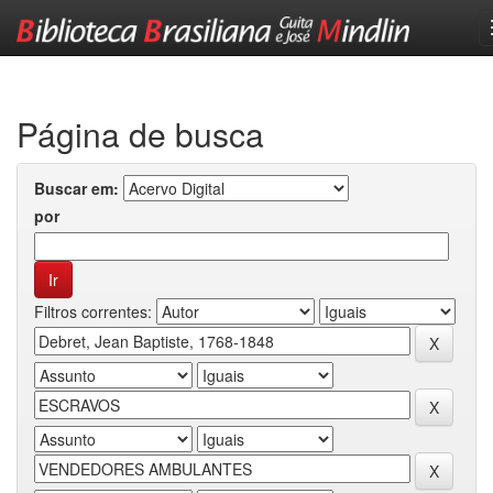
Skip
navigation
Página de busca
Buscar em:
por
Filtros correntes: