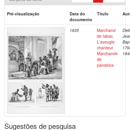
Pré-visualização
Data do
Título
Aut
documento
1835
Marchand
Deb
de tabac.
Jea
L'aveugle
Bapt
chanteur.
176
Marchande
184
de
pandelos
Sugestões de pesquisa