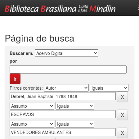
Skip
navigation
Página de busca
Buscar em:
por
Filtros correntes: