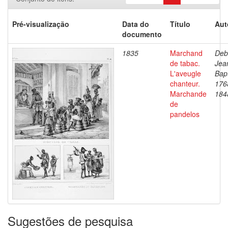
Pré-visualização
Data do
Título
Aut
documento
1835
Marchand
Deb
de tabac.
Jea
L'aveugle
Bapt
chanteur.
176
Marchande
184
de
pandelos
Sugestões de pesquisa