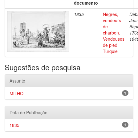
documento
1835
Nègres,
Debr
vendeurs
Jea
de
Bapt
charbon.
176
Vendeuses
184
de pled
Turquie
Sugestões de pesquisa
Assunto
MILHO
1
Data de Publicação
1835
1