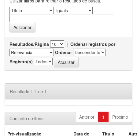
Utilizar filtros para refinar o resultado de busca.
Resultados/Página
|
Ordenar registros por
Ordenar
Registro(s)
Resultado 1-1 de 1.
Anterior
1
Próximo
Conjunto de itens:
Pré-visualização
Data do
Título
Aut