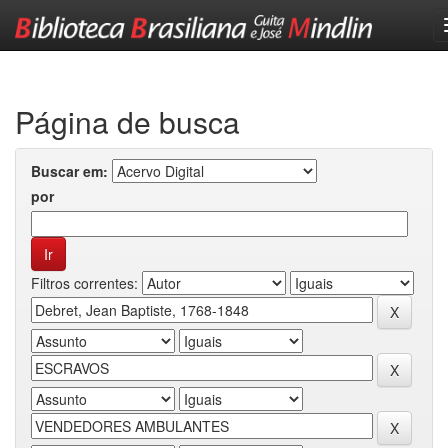
Skip
navigation
Página de busca
Buscar em:
por
Filtros correntes: