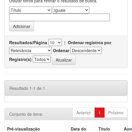
Utilizar filtros para refinar o resultado de busca.
Resultados/Página
|
Ordenar registros por
Ordenar
Registro(s)
Resultado 1-1 de 1.
Anterior
1
Próximo
Conjunto de itens:
Pré-visualização
Data do
Título
Aut