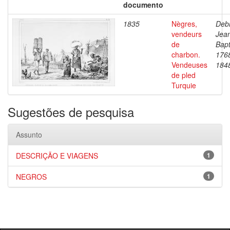
documento
1835
Nègres,
Debr
vendeurs
Jea
de
Bapt
charbon.
176
Vendeuses
184
de pled
Turquie
Sugestões de pesquisa
Assunto
DESCRIÇÃO E VIAGENS
1
NEGROS
1