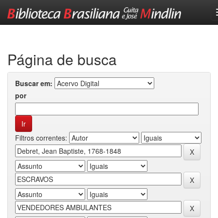
Skip
navigation
Página de busca
Buscar em:
por
Filtros correntes: