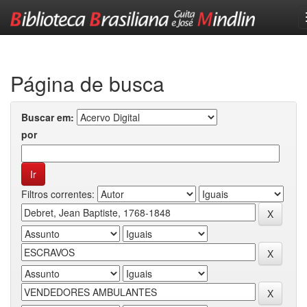
Skip
navigation
Página de busca
Buscar em:
por
Filtros correntes: