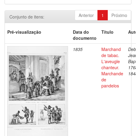
Anterior
1
Próximo
Conjunto de itens:
Pré-visualização
Data do
Título
Aut
documento
1835
Marchand
Deb
de tabac.
Jea
L'aveugle
Bapt
chanteur.
176
Marchande
184
de
pandelos