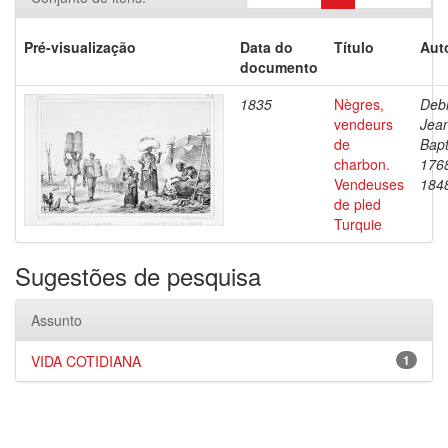
Pré-visualização
Data do
Título
Aut
documento
1835
Nègres,
Debr
vendeurs
Jea
de
Bapt
charbon.
176
Vendeuses
184
de pled
Turquie
Sugestões de pesquisa
Assunto
VIDA COTIDIANA
1