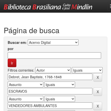
Skip
navigation
Página de busca
Buscar em:
por
Filtros correntes: