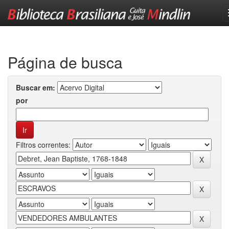
Skip
navigation
Página de busca
Buscar em:
por
Filtros correntes: