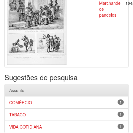
Marchande
184
de
pandelos
Sugestões de pesquisa
Assunto
COMÉRCIO
1
TABACO
1
VIDA COTIDIANA
1