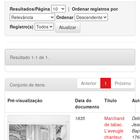
Resultados/Página
|
Ordenar registros por
Ordenar
Registro(s)
Resultado 1-1 de 1.
Anterior
1
Próximo
Conjunto de itens:
Pré-visualização
Data do
Título
Aut
documento
1835
Marchand
Deb
de tabac.
Jea
L'aveugle
Bapt
chanteur.
176