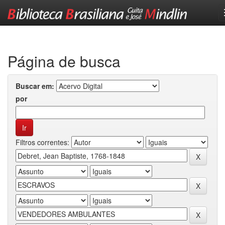
Skip
navigation
Página de busca
Buscar em:
por
Filtros correntes: