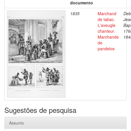
documento
1835
Marchand
Deb
de tabac.
Jea
L'aveugle
Bapt
chanteur.
176
Marchande
184
de
pandelos
Sugestões de pesquisa
Assunto