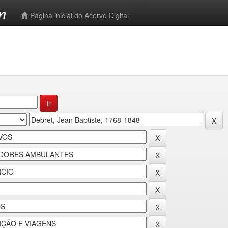
-->
Página inicial do Acervo Digital