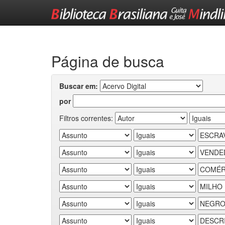
Skip
navigation
Página de busca
Buscar em:
por
Filtros correntes: