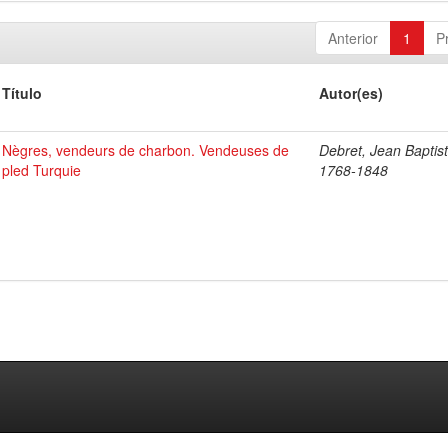
Anterior
1
P
Título
Autor(es)
Nègres, vendeurs de charbon. Vendeuses de
Debret, Jean Baptist
pled Turquie
1768-1848