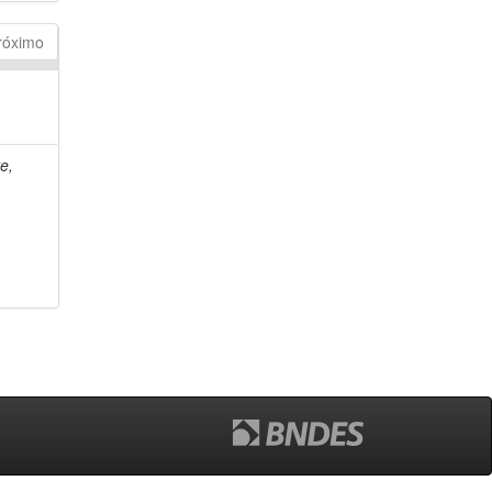
róximo
e,