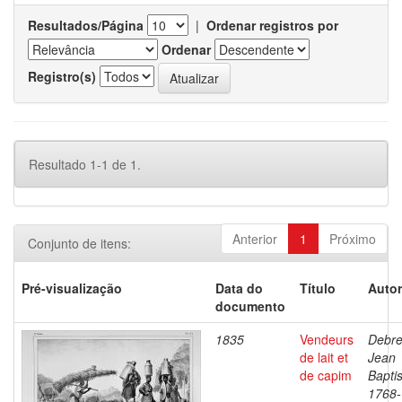
Resultados/Página
|
Ordenar registros por
Ordenar
Registro(s)
Resultado 1-1 de 1.
Anterior
1
Próximo
Conjunto de itens:
Pré-visualização
Data do
Título
Autor
documento
1835
Vendeurs
Debre
de lait et
Jean
de capim
Baptis
1768-