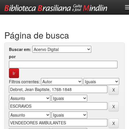
Skip
navigation
Página de busca
Buscar em:
por
Filtros correntes: