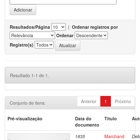
Resultados/Página
|
Ordenar registros por
Ordenar
Registro(s)
Resultado 1-1 de 1.
Anterior
1
Próximo
Conjunto de itens:
Pré-visualização
Data do
Título
Aut
documento
1835
Marchand
Deb