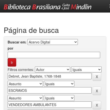
Skip
navigation
Página de busca
Buscar em:
por
Filtros correntes: