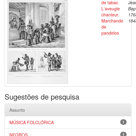
de tabac.
Jea
L'aveugle
Bapt
chanteur.
176
Marchande
184
de
pandelos
Sugestões de pesquisa
Assunto
MÚSICA FOLCLÓRICA
1
NEGROS
1