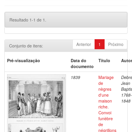
Resultado 1-1 de 1.
Anterior
1
Próximo
Conjunto de itens:
Pré-visualização
Data do
Título
Autor
documento
1839
Mariage
Debre
de
Jean
nègres
Baptis
d'une
1768-
maison
1848
riche.
Convoi
funèbre
de
négrillons