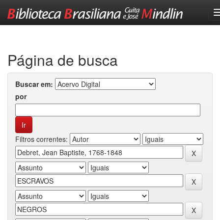
Skip
navigation
Página de busca
Buscar em:
por
Filtros correntes: