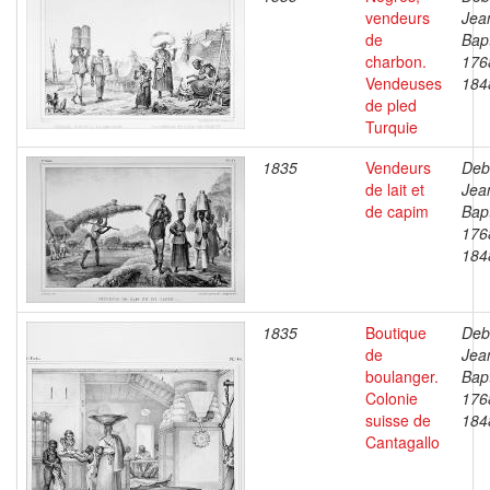
vendeurs
Jea
de
Bapt
charbon.
176
Vendeuses
184
de pled
Turquie
1835
Vendeurs
Deb
de lait et
Jea
de capim
Bapt
176
184
1835
Boutique
Deb
de
Jea
boulanger.
Bapt
Colonie
176
suisse de
184
Cantagallo