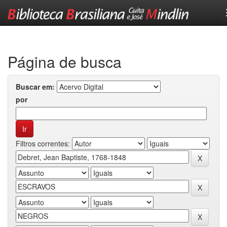
Skip
navigation
Página de busca
Buscar em:
por
Filtros correntes: