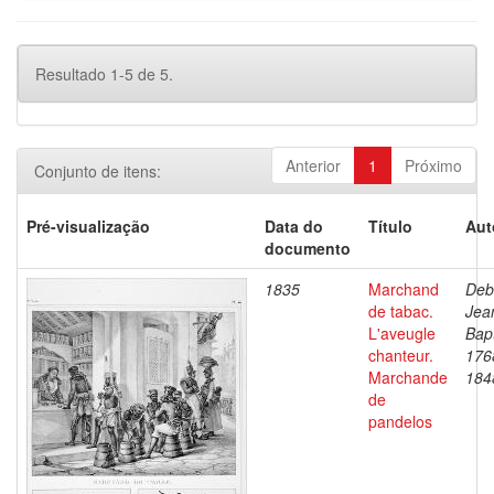
Resultado 1-5 de 5.
Anterior
1
Próximo
Conjunto de itens:
Pré-visualização
Data do
Título
Aut
documento
1835
Marchand
Deb
de tabac.
Jea
L'aveugle
Bapt
chanteur.
176
Marchande
184
de
pandelos