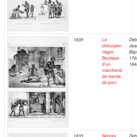
1835
Le
Deb
chirurgien
Jea
nègre.
Bapt
Boutique
176
d'un
184
marchand
de viande
de porc
1835
Nègres,
Deb