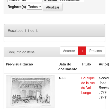
Registro(s)
Resultado 1-1 de 1.
Anterior
1
Próximo
Conjunto de itens:
Pré-visualização
Data do
Título
Autor
documento
1835
Boutique
Debret
de la rue
Jean
du Val-
Baptis
Longo
1768-
1848