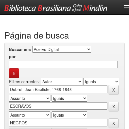
Skip
navigation
Página de busca
Buscar em:
por
Filtros correntes: