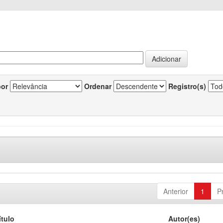
por
Ordenar
Registro(s)
Anterior
1
P
ítulo
Autor(es)