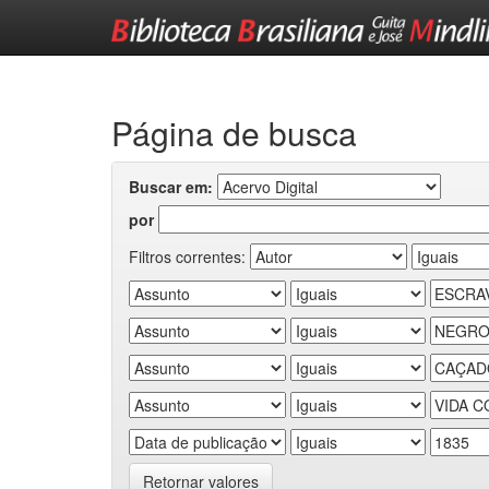
Skip
navigation
Página de busca
Buscar em:
por
Filtros correntes:
Retornar valores