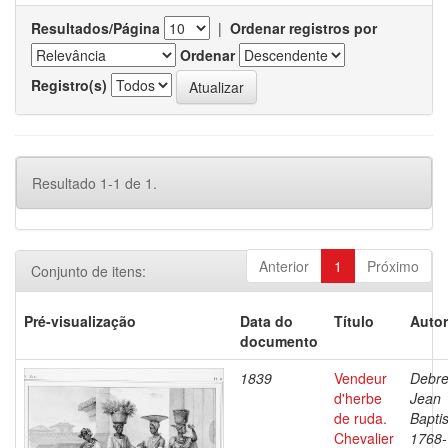
Resultados/Página
|
Ordenar registros por
Ordenar
Registro(s)
Resultado 1-1 de 1.
Anterior
1
Próximo
Conjunto de itens:
Pré-visualização
Data do
Título
Autor
documento
1839
Vendeur
Debre
d'herbe
Jean
de ruda.
Baptis
Chevalier
1768-