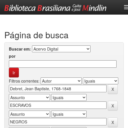
Skip
navigation
Página de busca
Buscar em:
por
Filtros correntes: