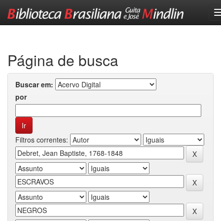
Skip
navigation
Página de busca
Buscar em:
por
Filtros correntes: