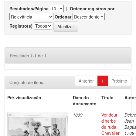
Resultados/Página
|
Ordenar registros por
Ordenar
Registro(s)
Resultado 1-1 de 1.
Anterior
1
Próximo
Conjunto de itens:
Pré-visualização
Data do
Título
Autor
documento
1839
Vendeur
Debre
d'herbe
Jean
de ruda.
Baptis
Chevalier
1768-