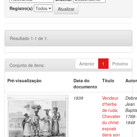
Registro(s)
Resultado 1-1 de 1.
Anterior
1
Próximo
Conjunto de itens:
Pré-visualização
Data do
Título
Autor
documento
1839
Vendeur
Debre
d'herbe
Jean
de ruda.
Baptis
Chevalier
1768-
du christ
1848
exposè
dans son