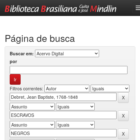
Skip
navigation
Página de busca
Buscar em:
por
Filtros correntes: