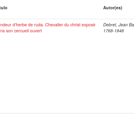
tulo
Autor(es)
ndeur d'herbe de ruda. Chevalier du christ exposè
Debret, Jean Bap
ns son cercueil ouvert
1768-1848