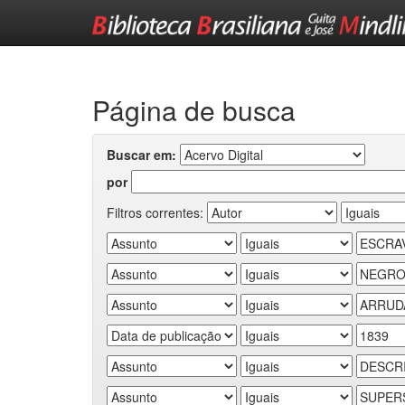
Skip
navigation
Página de busca
Buscar em:
por
Filtros correntes: