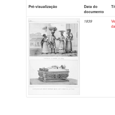
Pré-visualização
Data do
Tí
documento
1839
Ve
da