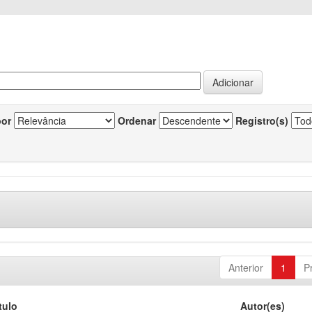
por
Ordenar
Registro(s)
Anterior
1
P
tulo
Autor(es)