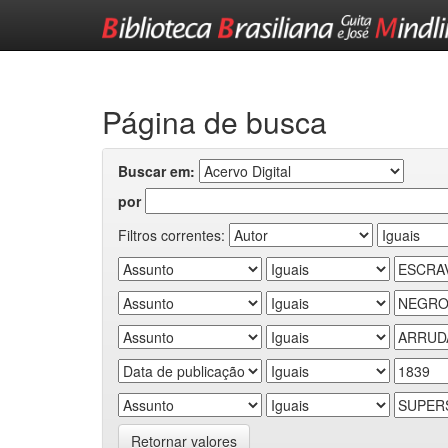
Skip
navigation
Página de busca
Buscar em:
por
Filtros correntes:
Retornar valores