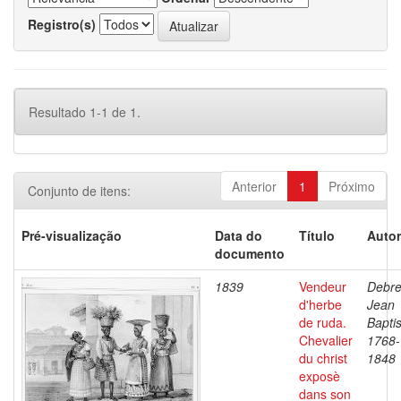
Registro(s)
Resultado 1-1 de 1.
Anterior
1
Próximo
Conjunto de itens:
Pré-visualização
Data do
Título
Autor
documento
1839
Vendeur
Debre
d'herbe
Jean
de ruda.
Baptis
Chevalier
1768-
du christ
1848
exposè
dans son