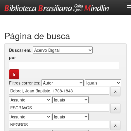
Skip
navigation
Página de busca
Buscar em:
por
Filtros correntes: