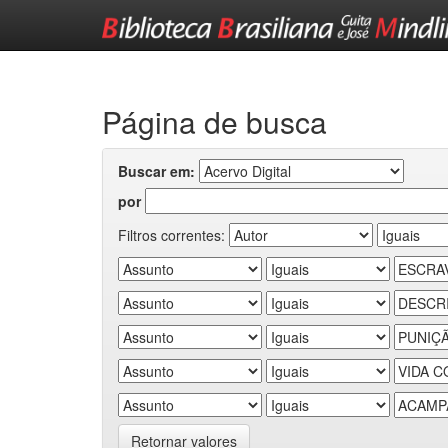
Skip
navigation
Página de busca
Buscar em:
por
Filtros correntes:
Retornar valores