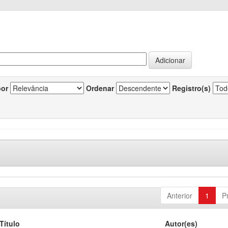
por
Ordenar
Registro(s)
Anterior
1
P
Título
Autor(es)