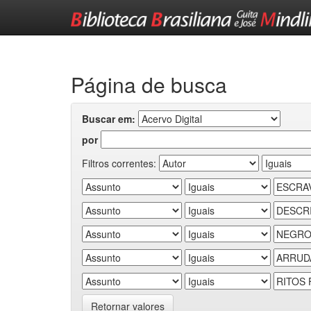
Skip
navigation
Página de busca
Buscar em:
por
Filtros correntes:
Retornar valores