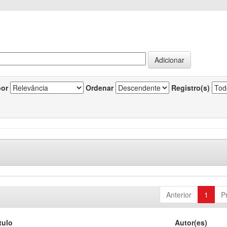
por
Ordenar
Registro(s)
Anterior
1
P
tulo
Autor(es)