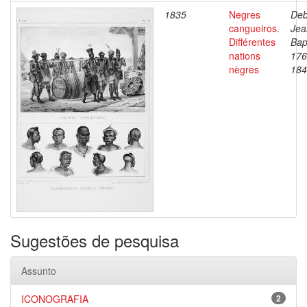
1835
Negres
Deb
cangueiros.
Jea
Différentes
Bap
nations
176
nègres
184
Sugestões de pesquisa
Assunto
ICONOGRAFIA
2