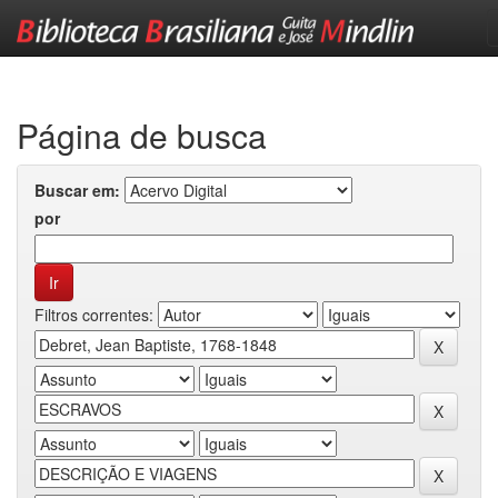
Skip
navigation
Página de busca
Buscar em:
por
Filtros correntes: