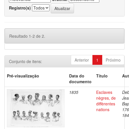
Registro(s)
Resultado 1-2 de 2.
Anterior
1
Próximo
Conjunto de itens:
Pré-visualização
Data do
Título
Aut
documento
1835
Esclaves
Deb
nègres, de
Jea
diffèrentes
Bap
nations
176
184