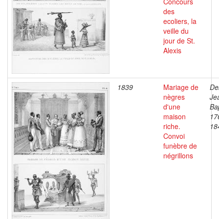
Concours
des
ecoliers, la
veille du
jour de St.
Alexis
1839
Mariage de
De
nègres
Je
d'une
Bap
maison
17
riche.
18
Convoi
funèbre de
négrillons