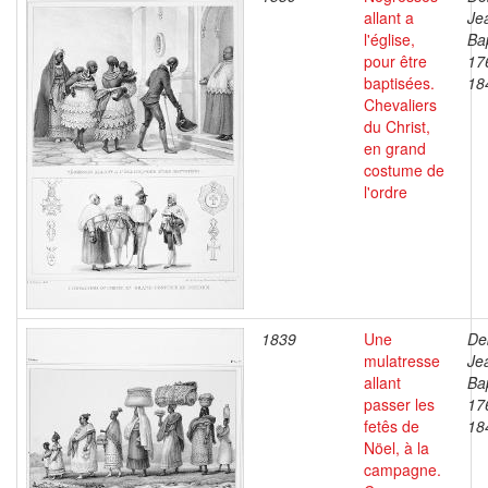
allant a
Je
l'église,
Bap
pour être
17
baptisées.
18
Chevaliers
du Christ,
en grand
costume de
l'ordre
1839
Une
De
mulatresse
Je
allant
Bap
passer les
17
fetês de
18
Nöel, à la
campagne.