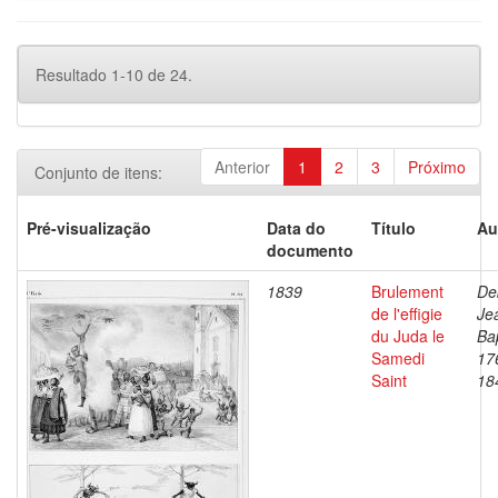
Resultado 1-10 de 24.
Anterior
1
2
3
Próximo
Conjunto de itens:
Pré-visualização
Data do
Título
Au
documento
1839
Brulement
De
de l'effigie
Je
du Juda le
Bap
Samedi
17
Saint
18