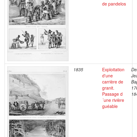
de pandelos
1835
Exploitation
De
d'une
Je
carrière de
Bap
granit.
17
Passage d
18
´une rivière
guéable