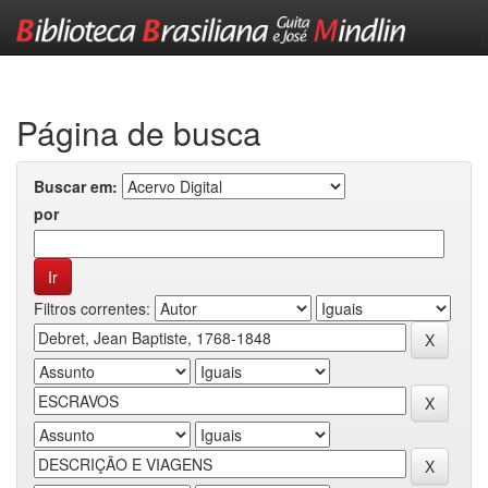
Skip
navigation
Página de busca
Buscar em:
por
Filtros correntes: