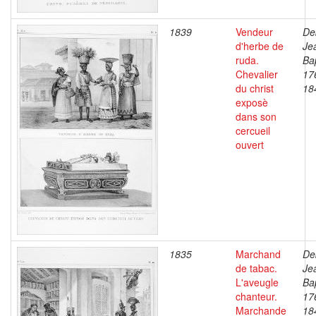
1839
Vendeur
De
d'herbe de
Je
ruda.
Bap
Chevalier
17
du christ
18
exposè
dans son
cercueil
ouvert
1835
Marchand
De
de tabac.
Je
L'aveugle
Bap
chanteur.
17
Marchande
18