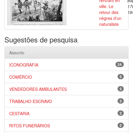
rentrant en
Bap
ville. Le
17
retour des
18
nègres d'un
naturaliste
Sugestões de pesquisa
Assunto
ICONOGRAFIA
24
COMÉRCIO
5
VENDEDORES AMBULANTES
5
TRABALHO ESCRAVO
3
CESTARIA
2
RITOS FUNERÁRIOS
2