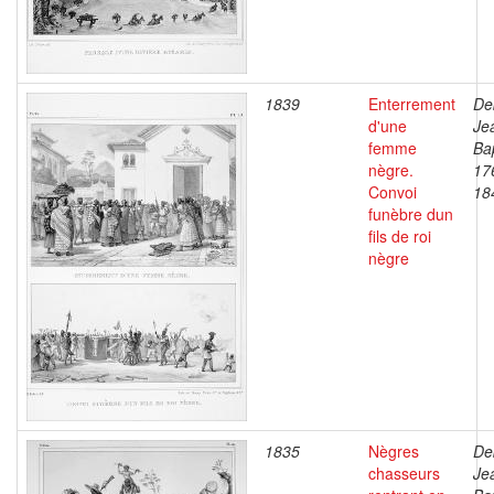
1839
Enterrement
De
d'une
Je
femme
Bap
nègre.
17
Convoi
18
funèbre dun
fils de roi
nègre
1835
Nègres
De
chasseurs
Je