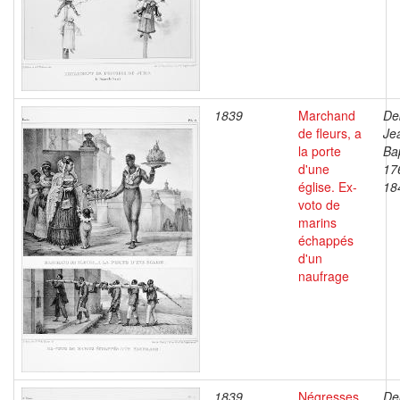
1839
Marchand
De
de fleurs, a
Je
la porte
Bap
d'une
17
église. Ex-
18
voto de
marins
échappés
d'un
naufrage
1839
Négresses
De