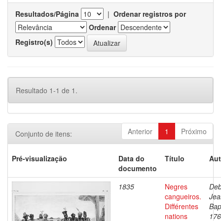
Resultados/Página
|
Ordenar registros por
Ordenar
Registro(s)
Resultado 1-1 de 1.
Anterior
1
Próximo
Conjunto de itens:
Pré-visualização
Data do
Título
Aut
documento
1835
Negres
Deb
cangueiros.
Jea
Différentes
Bap
nations
176