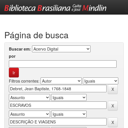
Skip
navigation
Página de busca
Buscar em:
por
Filtros correntes: