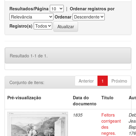
Resultados/Página
|
Ordenar registros por
Ordenar
Registro(s)
Resultado 1-1 de 1.
Anterior
1
Próximo
Conjunto de itens:
Pré-visualização
Data do
Título
Aut
documento
1835
Feitors
Deb
corrigeant
Jea
des
Bap
negres.
176