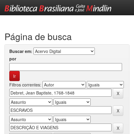
Skip
navigation
Página de busca
Buscar em:
por
Filtros correntes: