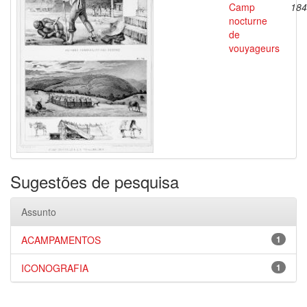
Camp
184
nocturne
de
vouyageurs
Sugestões de pesquisa
Assunto
ACAMPAMENTOS
1
ICONOGRAFIA
1