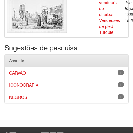
vendeurs
Jea
de
Bapt
charbon.
176
Vendeuses
184
de pled
Turquie
Sugestões de pesquisa
Assunto
CARVÃO
1
ICONOGRAFIA
1
NEGROS
1