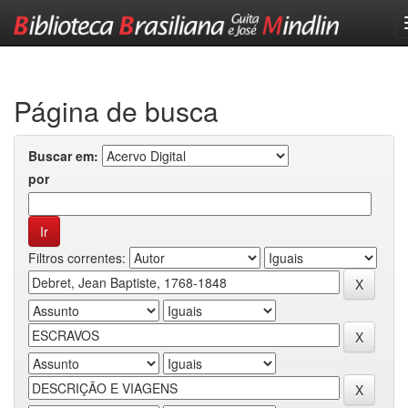
Skip
navigation
Página de busca
Buscar em:
por
Filtros correntes: