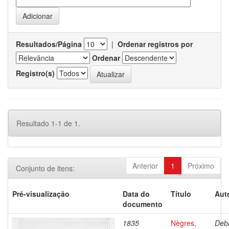
Resultados/Página
|
Ordenar registros por
Ordenar
Registro(s)
Resultado 1-1 de 1.
Anterior
1
Próximo
Conjunto de itens:
Pré-visualização
Data do
Título
Aut
documento
1835
Nègres,
Debr