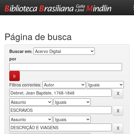
Skip
navigation
Página de busca
Buscar em:
por
Filtros correntes: