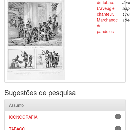
de tabac.
Jea
L'aveugle
Bapt
chanteur.
176
Marchande
184
de
pandelos
Sugestões de pesquisa
Assunto
ICONOGRAFIA
1
TABACO
1