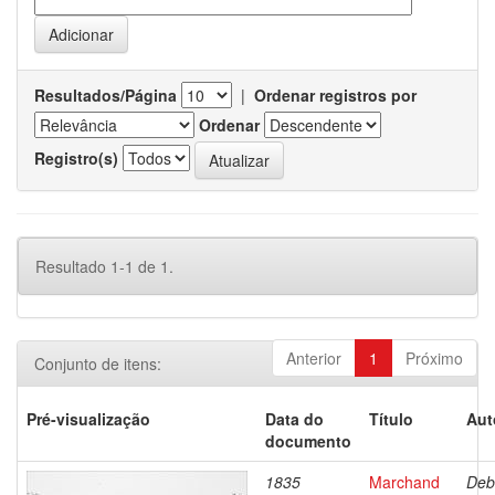
Resultados/Página
|
Ordenar registros por
Ordenar
Registro(s)
Resultado 1-1 de 1.
Anterior
1
Próximo
Conjunto de itens:
Pré-visualização
Data do
Título
Aut
documento
1835
Marchand
Deb