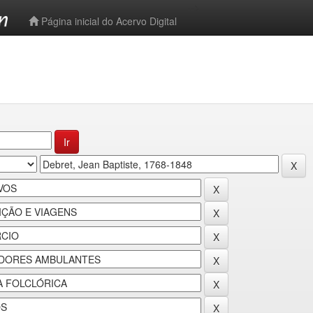
-->
Página inicial do Acervo Digital