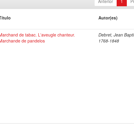
Anterior
1
P
Título
Autor(es)
Marchand de tabac. L'aveugle chanteur.
Debret, Jean Bapti
Marchande de pandelos
1768-1848