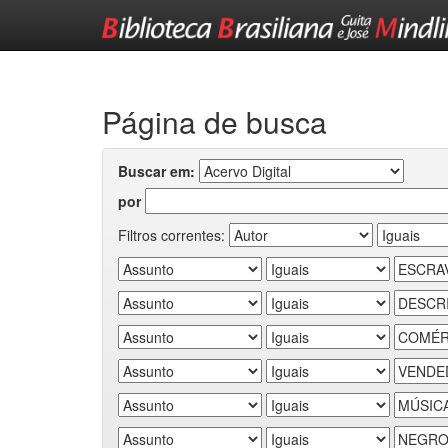
Skip
navigation
Página de busca
Buscar em:
por
Filtros correntes: