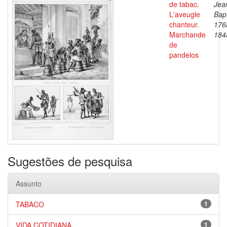
de tabac.
Jea
L'aveugle
Bapt
chanteur.
176
Marchande
184
de
pandelos
Sugestões de pesquisa
Assunto
TABACO
1
VIDA COTIDIANA
1