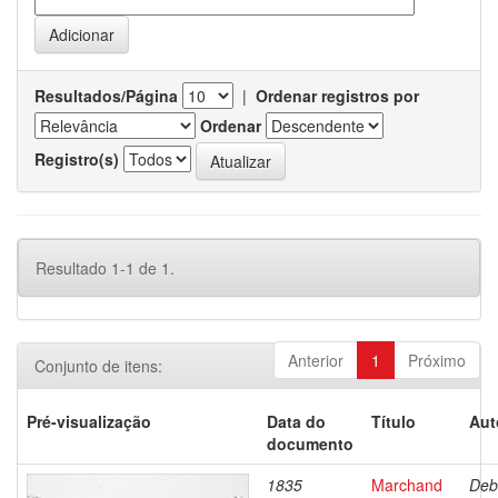
Resultados/Página
|
Ordenar registros por
Ordenar
Registro(s)
Resultado 1-1 de 1.
Anterior
1
Próximo
Conjunto de itens:
Pré-visualização
Data do
Título
Aut
documento
1835
Marchand
Deb