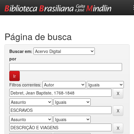
Skip
navigation
Página de busca
Buscar em:
por
Filtros correntes: