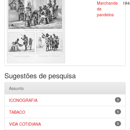
Marchande
184
de
pandelos
Sugestões de pesquisa
Assunto
ICONOGRAFIA
1
TABACO
1
VIDA COTIDIANA
1