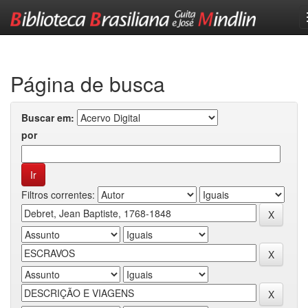
Skip
navigation
Página de busca
Buscar em:
por
Filtros correntes: