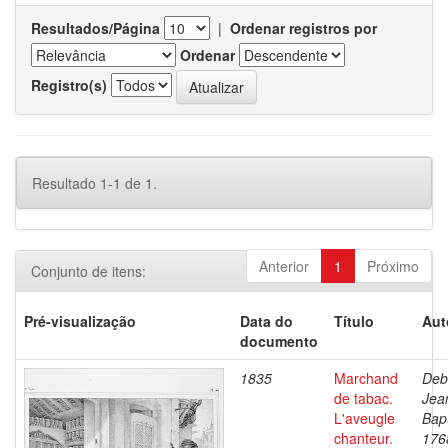
Resultados/Página
|
Ordenar registros por
Ordenar
Registro(s)
Resultado 1-1 de 1.
Anterior
1
Próximo
Conjunto de itens:
Pré-visualização
Data do
Título
Aut
documento
1835
Marchand
Deb
de tabac.
Jea
L'aveugle
Bapt
chanteur.
176