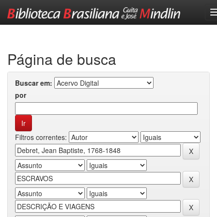
Skip
navigation
Página de busca
Buscar em:
por
Filtros correntes: