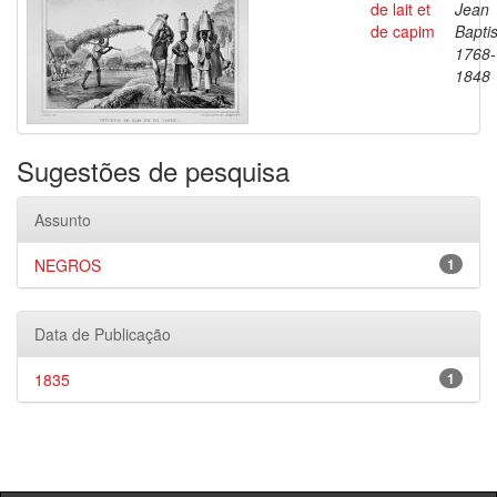
de lait et
Jean
de capim
Baptis
1768-
1848
Sugestões de pesquisa
Assunto
NEGROS
1
Data de Publicação
1835
1