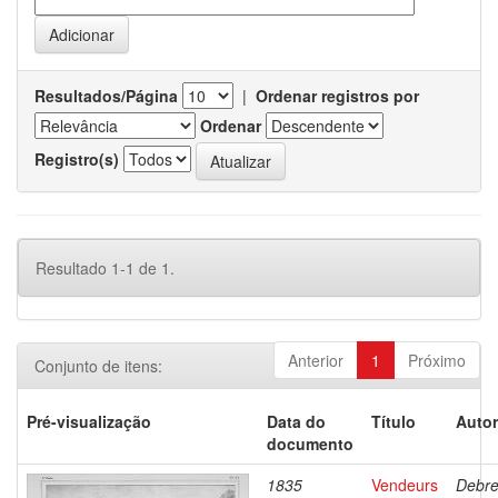
Resultados/Página
|
Ordenar registros por
Ordenar
Registro(s)
Resultado 1-1 de 1.
Anterior
1
Próximo
Conjunto de itens:
Pré-visualização
Data do
Título
Autor
documento
1835
Vendeurs
Debre