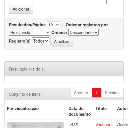
Resultados/Página
|
Ordenar registros por
Ordenar
Registro(s)
Resultado 1-1 de 1.
Anterior
1
Próximo
Conjunto de itens:
Pré-visualização
Data do
Título
Autor
documento
1835
Vendeurs
Debre