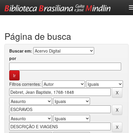
Skip
navigation
Página de busca
Buscar em:
por
Filtros correntes: