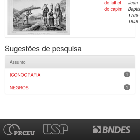
de lait et
Jean
de capim
Baptis
1768-
1848
Sugestões de pesquisa
Assunto
ICONOGRAFIA
1
NEGROS
1