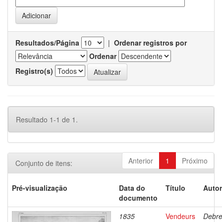
Resultados/Página
|
Ordenar registros por
Ordenar
Registro(s)
Resultado 1-1 de 1.
Anterior
1
Próximo
Conjunto de itens:
Pré-visualização
Data do
Título
Autor
documento
1835
Vendeurs
Debre