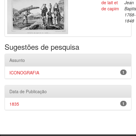
de lait et
Jean
de capim
Baptis
1768-
1848
Sugestões de pesquisa
Assunto
ICONOGRAFIA
1
Data de Publicação
1835
1