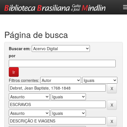
Skip
navigation
Página de busca
Buscar em:
por
Filtros correntes: