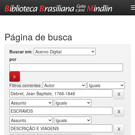
Skip
navigation
Página de busca
Buscar em:
por
Filtros correntes: