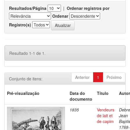
Resultados/Página
|
Ordenar registros por
Ordenar
Registro(s)
Resultado 1-1 de 1.
Anterior
1
Próximo
Conjunto de itens:
Pré-visualização
Data do
Título
Autor
documento
1835
Vendeurs
Debre
de lait et
Jean
de capim
Baptis
1768-