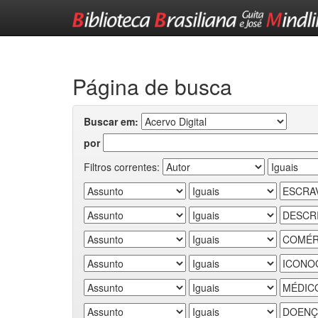
Skip
navigation
Página de busca
Buscar em:
por
Filtros correntes: