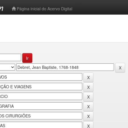
-->
Página inicial do Acervo Digital