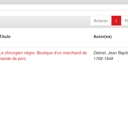
Anterior
1
P
Título
Autor(es)
Le chirurgien nègre. Boutique d'un marchand de
Debret, Jean Bapti
viande de porc
1768-1848