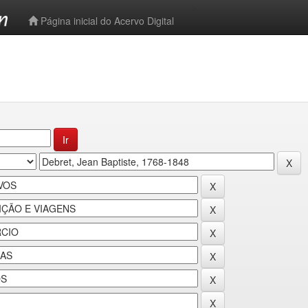
-->
Página inicial do Acervo Digital