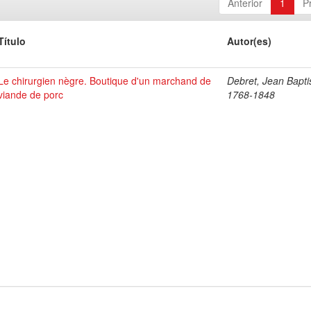
Anterior
1
P
Título
Autor(es)
Le chirurgien nègre. Boutique d'un marchand de
Debret, Jean Bapti
viande de porc
1768-1848