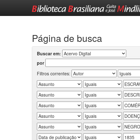
Skip
navigation
Página de busca
Buscar em:
por
Filtros correntes: