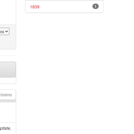
1839
1
róximo
tiste,