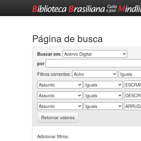
Skip
navigation
Página de busca
Buscar em:
por
Filtros correntes:
Retornar valores
Adicionar filtros: