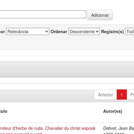
por
Ordenar
Registro(s)
Anterior
1
P
tulo
Autor(es)
ndeur d'herbe de ruda. Chevalier du christ exposè
Debret, Jean Bap