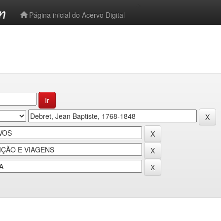
-->
Página inicial do Acervo Digital