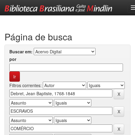
Skip
navigation
Página de busca
Buscar em:
por
Filtros correntes: