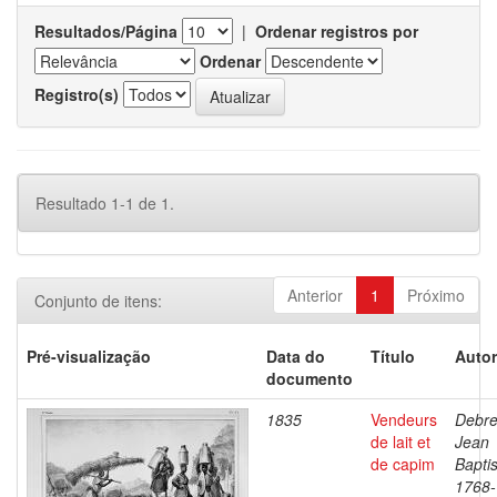
Resultados/Página
|
Ordenar registros por
Ordenar
Registro(s)
Resultado 1-1 de 1.
Anterior
1
Próximo
Conjunto de itens:
Pré-visualização
Data do
Título
Autor
documento
1835
Vendeurs
Debre
de lait et
Jean
de capim
Baptis
1768-