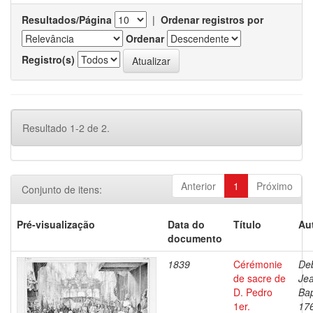
Resultados/Página
|
Ordenar registros por
Ordenar
Registro(s)
Resultado 1-2 de 2.
Anterior
1
Próximo
Conjunto de itens:
Pré-visualização
Data do
Título
Au
documento
1839
Cérémonie
Deb
de sacre de
Je
D. Pedro
Bap
1er.
17