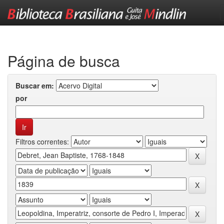
Skip
navigation
Página de busca
Buscar em:
por
Filtros correntes: