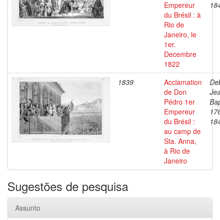
Empereur
18
du Brésil : à
Rio de
Janeiro, le
1er.
Decembre
1822
1839
Acclamation
Deb
de Don
Je
Pédro 1er
Bap
Empereur
17
du Brésil :
18
au camp de
Sta. Anna,
à Rio de
Janeiro
Sugestões de pesquisa
Assunto